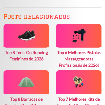
Posts relacionados
Top 8 Tenis On Running
Top 6 Melhores Pistolas
Femininos de 2026
Massageadoras
Profissionais de 2026!
Top 8 Barracas de
Top 7 Melhores Kits de