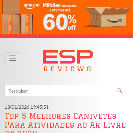
ESP
r e v i e w s
13/01/2026 19:45:51
Top 5 Melhores Canivetes
Para Atividades ao Ar Livre