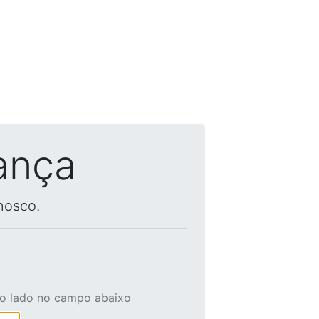
ança
nosco.
ao lado no campo abaixo