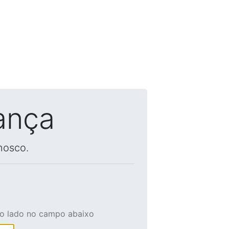
ança
nosco.
ao lado no campo abaixo