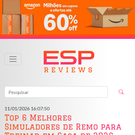
ESP
r e v i e w s
11/01/2026 16:07:50
Top 6 Melhores
Simuladores de Remo para