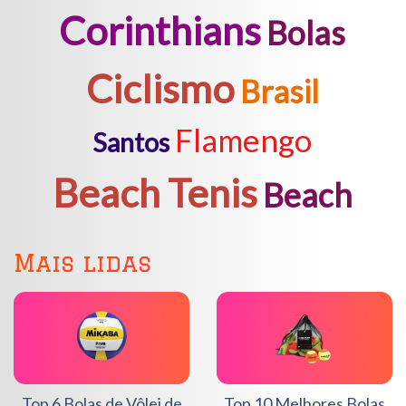
Corinthians
Bolas
Ciclismo
Brasil
Flamengo
Santos
Beach Tenis
Beach
Mais lidas
Top 6 Bolas de Vôlei de
Top 10 Melhores Bolas